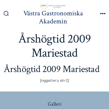
Hoppa
till
Västra Gastronomiska
innehåll
Slå
Me
Akademin
på/av
sök
Årshögtid 2009
Mariestad
Årshögtid 2009 Mariestad
[nggallery id=2]
Galleri