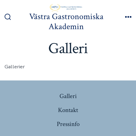
Hoppa
till
Västra Gastronomiska
innehåll
Slå
Me
Akademin
på/av
sök
Galleri
Gallerier
Galleri
Kontakt
Pressinfo