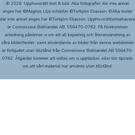
© 2026
Upphovsrätt text & bild: Alla fotografier där inte annat
anges har ©Magnus Lilja och/eller ©Torbjörn Eliasson, ©Alla texter
där inte annat anges har ©Torbjörn Eliasson. Upphovsrättsinnehavare
är Connoisseur Bokhandel AB, 556470-0762. På förekommen
anledning påminner vi om att all kopiering och återanvändning av
våra bilder/texter, samt användande av bilder från denna webdomän
är förbjudet utan tillstånd från Connoisseur Bokhandel AB 556470-
0762. Åtgärder kommer att vidtas om vi upptäcker, eller blir tipsade
om att vårt material har använts utan tillstånd.