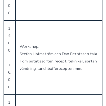
0
0
1
4.
0
Workshop:
0
Stefan Holmström och Dan Berntsson tala
-
r om potatissorter, recept, tekniker, sortan
1
vändning, lunchbufférecepten mm.
6.
0
0
1