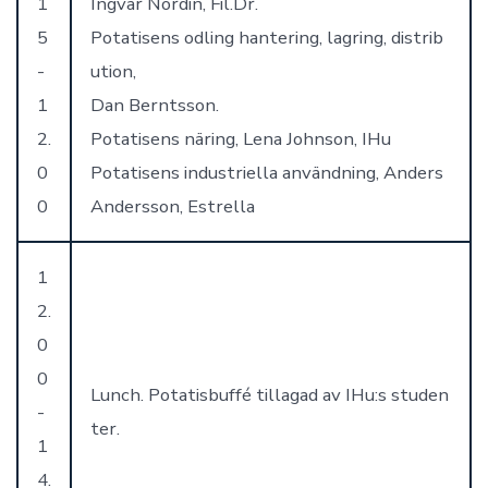
1
Ingvar Nordin, Fil.Dr.
5
Potatisens odling hantering, lagring, distrib
-
ution,
1
Dan Berntsson.
2.
Potatisens näring, Lena Johnson, IHu
0
Potatisens industriella användning, Anders
0
Andersson, Estrella
1
2.
0
0
Lunch. Potatisbuffé tillagad av IHu:s studen
-
ter.
1
4.