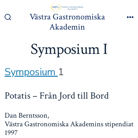
Hoppa
till
Västra Gastronomiska
innehåll
Slå
Me
Akademin
på/av
sök
Symposium I
Symposium
1
Potatis – Från Jord till Bord
Dan Berntsson,
Västra Gastronomiska Akademins stipendiat
1997