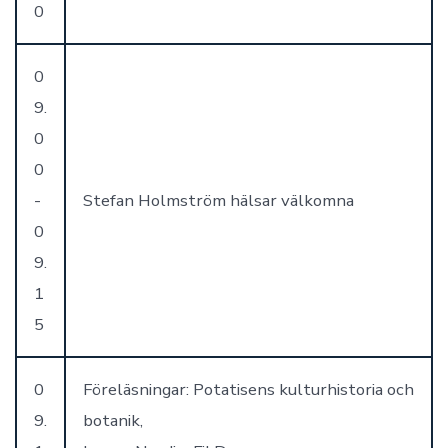
0
0
9.
0
0
-
Stefan Holmström hälsar välkomna
0
9.
1
5
0
Föreläsningar: Potatisens kulturhistoria och
9.
botanik,