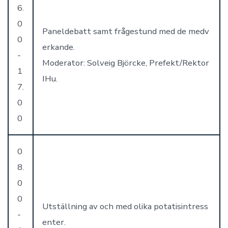
6.
0
Paneldebatt samt frågestund med de medv
0
erkande.
-
Moderator: Solveig Björcke, Prefekt/Rektor
1
IHu.
7.
0
0
0
8.
0
0
Utställning av och med olika potatisintress
-
enter.