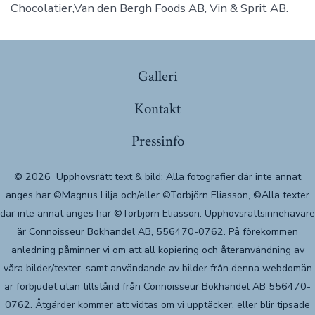
Chocolatier,Van den Bergh Foods AB, Vin & Sprit AB.
Galleri
Kontakt
Pressinfo
© 2026
Upphovsrätt text & bild: Alla fotografier där inte annat
anges har ©Magnus Lilja och/eller ©Torbjörn Eliasson, ©Alla texter
där inte annat anges har ©Torbjörn Eliasson. Upphovsrättsinnehavare
är Connoisseur Bokhandel AB, 556470-0762. På förekommen
anledning påminner vi om att all kopiering och återanvändning av
våra bilder/texter, samt användande av bilder från denna webdomän
är förbjudet utan tillstånd från Connoisseur Bokhandel AB 556470-
0762. Åtgärder kommer att vidtas om vi upptäcker, eller blir tipsade