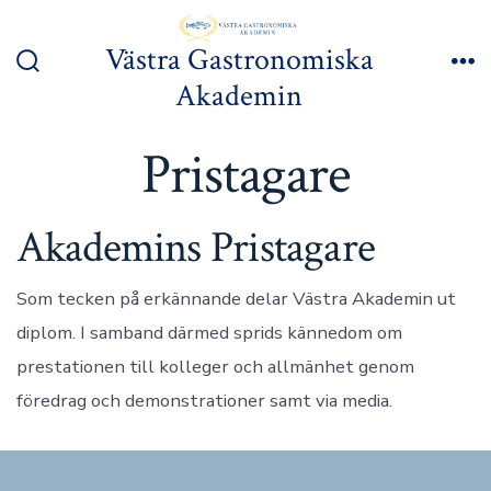
Hoppa
till
Västra Gastronomiska
innehåll
Slå
Me
Akademin
på/av
sök
Pristagare
Akademins Pristagare
Som tecken på erkännande delar Västra Akademin ut
diplom. I samband därmed sprids kännedom om
prestationen till kolleger och allmänhet genom
föredrag och demonstrationer samt via media.