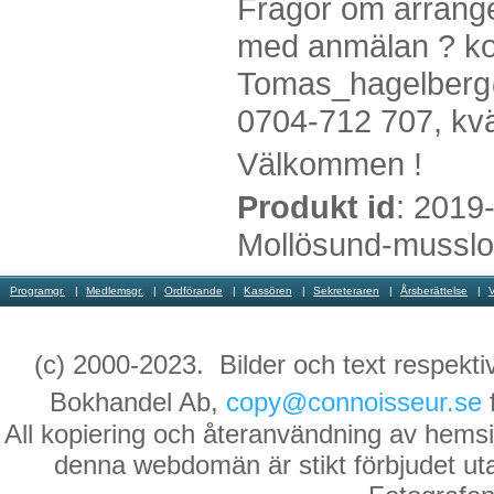
Frågor om arrang
med anmälan ? kon
Tomas_hagelberg@
0704-712 707, kväl
Välkommen !
Produkt id
: 2019
Mollösund-musslo
Programgr.
Medlemsgr.
Ordförande
Kassören
Sekreteraren
Årsberättelse
(c) 2000-2023. Bilder och text respekti
Bokhandel Ab,
copy@connoisseur.se
f
All kopiering och återanvändning av hemsi
denna webdomän är stikt förbjudet utan 