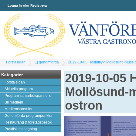
Logga In
eller
Registrera
Förstasidan
Ej genomförda
2019-10-05 Höstutflykt Mollösund-musslo
2019-10-05 H
Kategorier
Första sidan
Mollösund-m
Aktuella program
Program samarbetspartners
ostron
Bli medlem
Medlemspremier
Genomförda programpunkter
Restaurang & företagsbesök
Praktisk matlagning