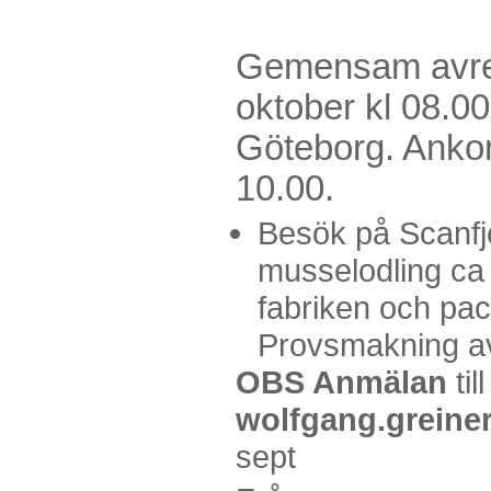
Gemensam avre
oktober kl 08.0
Göteborg. Anko
10.00.
Besök på Scanfjo
musselodling ca 
fabriken och pa
Provsmakning av
OBS Anmälan
till
wolfgang.greine
sept