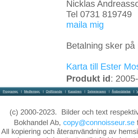
Nicklas Andreasson
Tel 0731 819749
maila mig
Betalning sker på 
Karta till Ester 
Produkt id
: 2005
Programgr.
Medlemsgr.
Ordförande
Kassören
Sekreteraren
Årsberättelse
(c) 2000-2023. Bilder och text respekti
Bokhandel Ab,
copy@connoisseur.se
f
All kopiering och återanvändning av hemsi