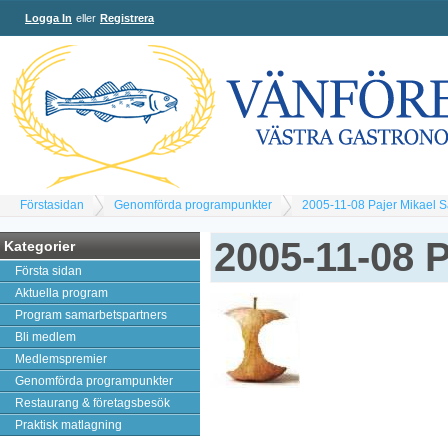
Logga In
eller
Registrera
Förstasidan
Genomförda programpunkter
2005-11-08 Pajer Mikael 
2005-11-08 
Kategorier
Första sidan
Aktuella program
Program samarbetspartners
Bli medlem
Medlemspremier
Genomförda programpunkter
Restaurang & företagsbesök
Praktisk matlagning