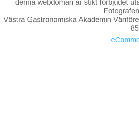
denna webdomän är stikt förbjudet utan 
Fotografen 
Västra Gastronomiska Akademin Vänföreni
85
eComme