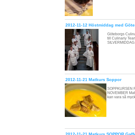
2012-11-12 Höstmiddag med Göteb
Göteborgs Culi
till Culinariy T
SILVERMIDDAG
2012-11-21 Matkurs Soppor
SOPPKURSEN FL
NOVEMBER Matl
kan vara så myc
2012-11-21 Matkurs SOPPOR Gaff