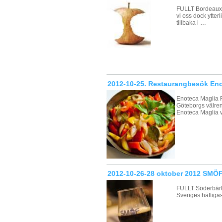
FULLT Bordeaux ‘
vi oss dock ytte
tillbaka i …
2012-10-25. Restaurangbesök Eno
Enoteca Maglia R
Göteborgs välre
Enoteca Maglia 
2012-10-26-28 oktober 2012 SMÖ
FULLT Söderbärke
Sveriges häftiga