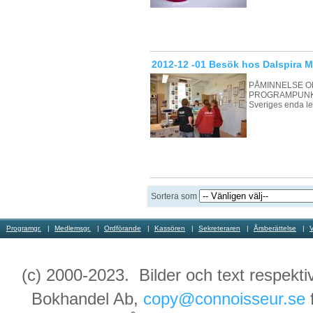
2012-12 -01 Besök hos Dalspira M
PÅMINNELSE O
PROGRAMPUNKT!D
Sveriges enda l
Sortera som
Programgr.
Medlemsgr.
Ordförande
Kassören
Sekreteraren
Årsberättelse
(c) 2000-2023. Bilder och text respekti
Bokhandel Ab,
copy@connoisseur.se
f